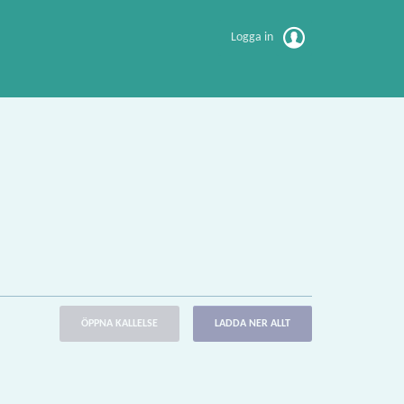
Logga in
ÖPPNA KALLELSE
LADDA NER ALLT