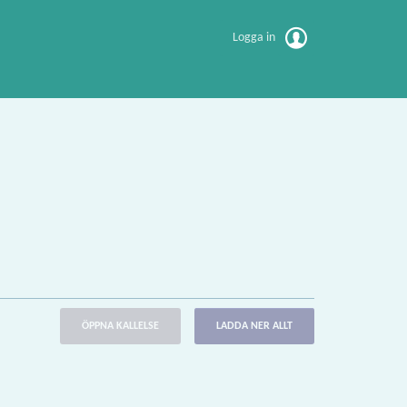
Logga in
ÖPPNA KALLELSE
LADDA NER ALLT