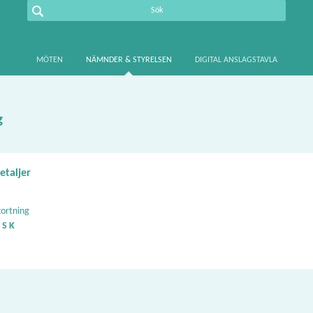
MÖTEN
NÄMNDER & STYRELSEN
DIGITAL ANSLAGSTAVLA
g
ansgrupp Kompetensförsörjning detaljer
kortning
 S K