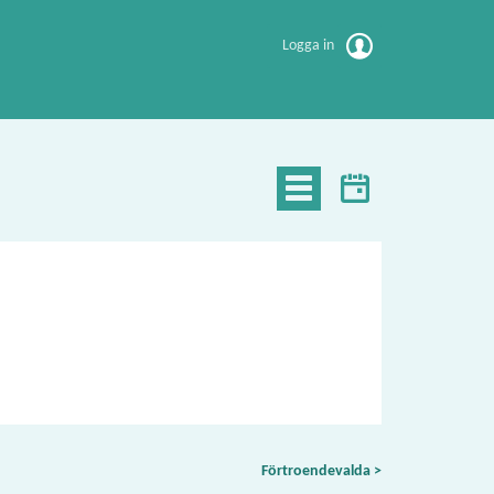
Logga in
Förtroendevalda >