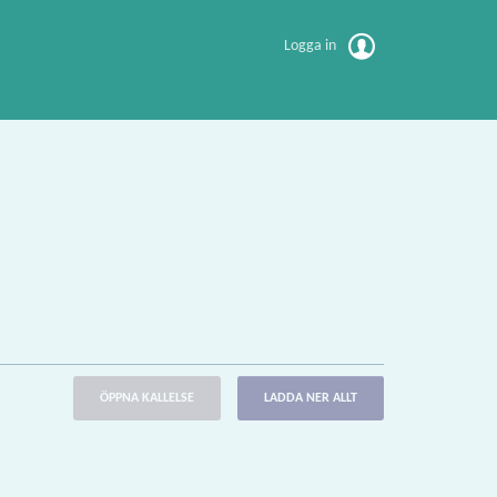
Logga in
ÖPPNA KALLELSE
LADDA NER ALLT