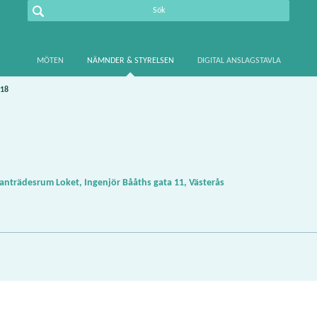
MÖTEN
NÄMNDER & STYRELSEN
DIGITAL ANSLAGSTAVLA
-18
nträdesrum Loket, Ingenjör Bååths gata 11, Västerås