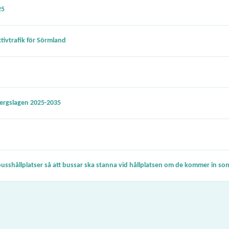
25
ktivtrafik för Sörmland
 Bergslagen 2025-2035
busshållplatser så att bussar ska stanna vid hållplatsen om de kommer in som