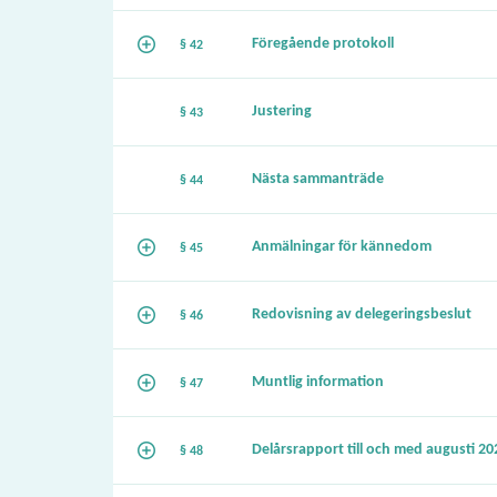
Föregående protokoll
§ 42
Justering
§ 43
Nästa sammanträde
§ 44
Anmälningar för kännedom
§ 45
Redovisning av delegeringsbeslut
§ 46
Muntlig information
§ 47
Delårsrapport till och med augusti 20
§ 48