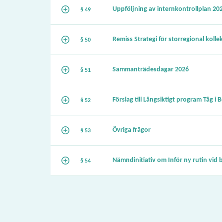
Uppföljning av internkontrollplan 20
§ 49
Remiss Strategi för storregional kolle
§ 50
Sammanträdesdagar 2026
§ 51
Förslag till Långsiktigt program Tåg i
§ 52
Övriga frågor
§ 53
Nämndinitiativ om Inför ny rutin vid 
§ 54