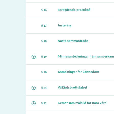
Föregående protokoll
§ 16
Justering
§ 17
Nästa sammanträde
§ 18
Minnesanteckningar från samverkan
§ 19
Anmälningar för kännedom
§ 20
Välfärdsbrottslighet
§ 21
Gemensam målbild för nära vård
§ 22