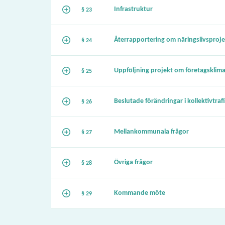
Infrastruktur
§ 23
Återrapportering om näringslivsproje
§ 24
Uppföljning projekt om företagsklima
§ 25
Beslutade förändringar i kollektivtraf
§ 26
Mellankommunala frågor
§ 27
Övriga frågor
§ 28
Kommande möte
§ 29