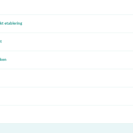
kt etablering
t
iken