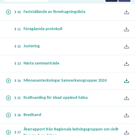
Fastställande av föredragningslista
§ 30
Föregående protokoll
§ 31
Justering
§ 32
Nästa sammanträde
§ 33
Minnesanteckningar Samverkansgrupper 2024
§ 34
Kraftsamling för ökad upplevd hälsa
§ 35
Bredband
§ 36
Återrapport från Regionala ledningsgruppen om civilt
§ 37