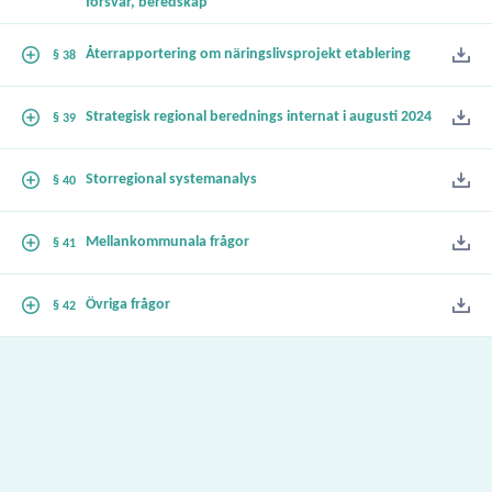
försvar, beredskap
Återrapportering om näringslivsprojekt etablering
§ 38
Strategisk regional berednings internat i augusti 2024
§ 39
Storregional systemanalys
§ 40
Mellankommunala frågor
§ 41
Övriga frågor
§ 42