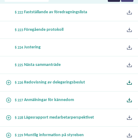
Fastställande av föredragningslista
§ 222
Föregående protokoll
§ 223
Justering
§ 224
Nästa sammanträde
§ 225
Redovisning av delegeringsbeslut
§ 226
Anmälningar för kännedom
§ 227
Lägesrapport medarbetarperspektivet
§ 228
Muntlig information på styrelsen
§ 229