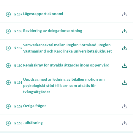
Lägesrapport ekonomi
§ 157
Revidering av delegationsordning
§ 158
Samverkansavtal mellan Region Sörmland, Region
§ 159
Västmanland och Karolinska universitetssjukhuset
Remisskrav för utvalda åtgärder inom öppenvård
§ 160
Uppdrag med anledning av bifallen motion om
§ 161
psykologiskt stöd till barn som utsätts för
tvångsåtgärder
Övriga frågor
§ 162
Julhälsning
§ 163