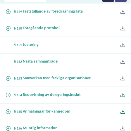
Fastställande av föredragningslista
§ 149
Föregående protokoll
§ 150
Justering
§ 151
Nästa sammanträde
§ 152
Samverkan med fackliga organisationer
§ 153
Redovisning av delegeringsbeslut
§ 154
Anmälningar för kännedom
§ 155
Muntlig information
§ 156