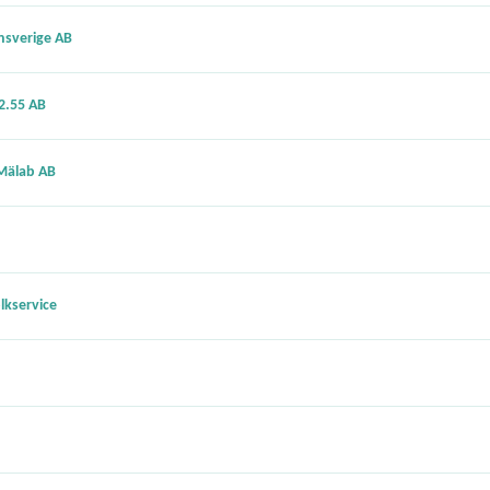
nsverige AB
2.55 AB
 Mälab AB
lkservice