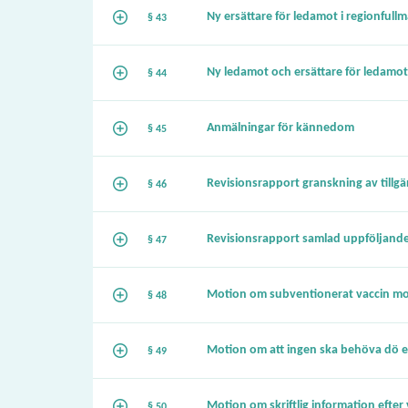
Ny ersättare för ledamot i regionfull
§ 43
Ny ledamot och ersättare för ledamot 
§ 44
Anmälningar för kännedom
§ 45
Revisionsrapport granskning av tillgä
§ 46
Revisionsrapport samlad uppföljand
§ 47
Motion om subventionerat vaccin mo
§ 48
Motion om att ingen ska behöva dö 
§ 49
Motion om skriftlig information efte
§ 50