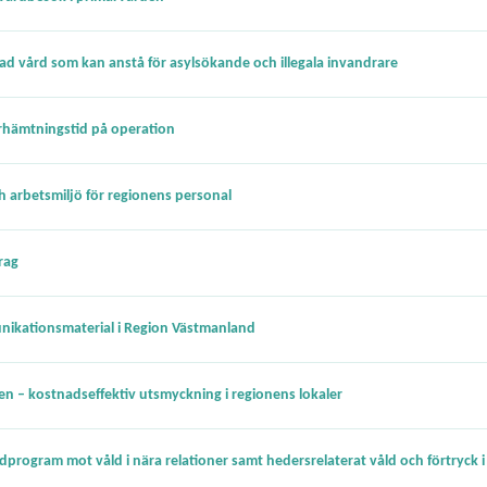
d vård som kan anstå för asylsökande och illegala invandrare
rhämtningstid på operation
 arbetsmiljö för regionens personal
rag
nikationsmaterial i Region Västmanland
n – kostnadseffektiv utsmyckning i regionens lokaler
rdprogram mot våld i nära relationer samt hedersrelaterat våld och förtryck