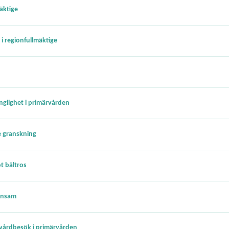
mäktige
i regionfullmäktige
nglighet i primärvården
e granskning
t bältros
ensam
r vårdbesök i primärvården