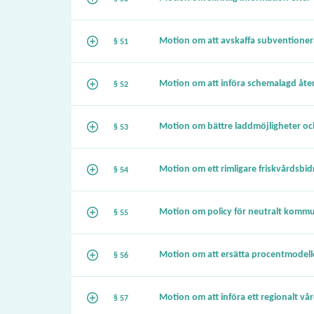
Motion om att avskaffa subventionera
§ 51
Motion om att införa schemalagd åte
§ 52
Motion om bättre laddmöjligheter och
§ 53
Motion om ett rimligare friskvårdsbid
§ 54
Motion om policy för neutralt kommu
§ 55
Motion om att ersätta procentmodelle
§ 56
Motion om att införa ett regionalt vå
§ 57