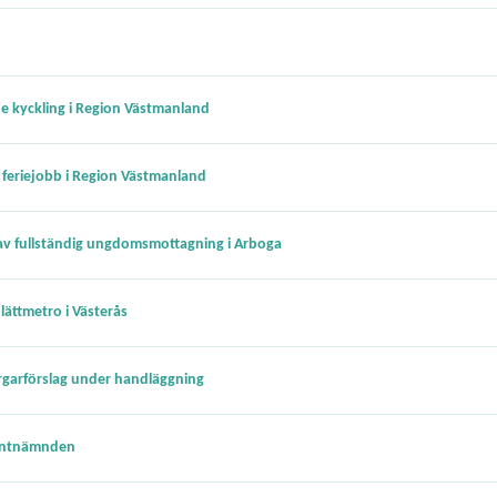
 kyckling i Region Västmanland
 feriejobb i Region Västmanland
av fullständig ungdomsmottagning i Arboga
ättmetro i Västerås
garförslag under handläggning
ientnämnden