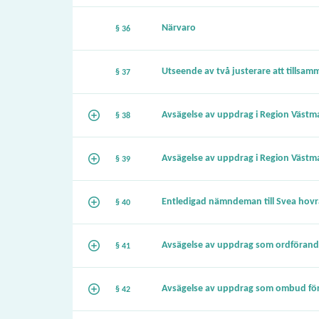
Närvaro
§ 36
Utseende av två justerare att tillsa
§ 37
Avsägelse av uppdrag i Region Väst
§ 38
Avsägelse av uppdrag i Region Väst
§ 39
Entledigad nämndeman till Svea hovr
§ 40
Avsägelse av uppdrag som ordförande
§ 41
Avsägelse av uppdrag som ombud för
§ 42