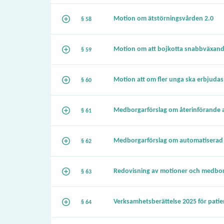
Motion om ätstörningsvården 2.0
§ 58
Motion om att bojkotta snabbväxande
§ 59
Motion att om fler unga ska erbjudas
§ 60
Medborgarförslag om återinförande 
§ 61
Medborgarförslag om automatiserad l
§ 62
Redovisning av motioner och medbor
§ 63
Verksamhetsberättelse 2025 för pat
§ 64