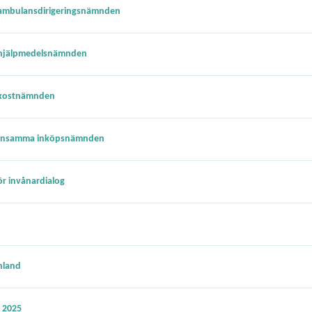
 ambulansdirigeringsnämnden
 hjälpmedelsnämnden
 kostnämnden
emensamma inköpsnämnden
r invånardialog
nland
t 2025