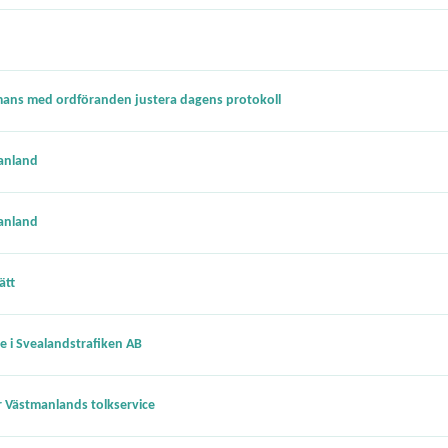
mmans med ordföranden justera dagens protokoll
manland
manland
ätt
 i Svealandstrafiken AB
 Västmanlands tolkservice