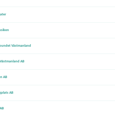
ater
usiken
rbundet Västmanland
 Västmanland AB
en AB
gplats AB
 AB